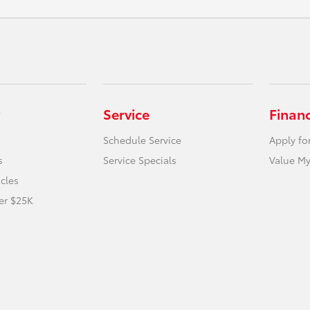
Service
Finan
Schedule Service
Apply fo
s
Service Specials
Value My
icles
er $25K